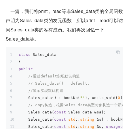
上一篇，我们将print，read等非Sales_data类的全局函数
声明为Sales_data类的友元函数，所以print，read可以访
问Sales_data类的私有成员。我们再次回忆一下
Sales_data类。
class
 Sales_data
{
public
:
//通过default实现默认构造
// Sales_data() = default;
//显示实现默认构造
    Sales_data() : bookNo(
""
), units_sold(
0
), 
// copy构造，根据Sales_data类型对象构造一个新对
    Sales_data(
const
 Sales_data &sa);
    Sales_data(
const
std
::
string
 &s) : bookNo(
    Sales_data(
const
std
::
string
 &s, 
unsigned
 