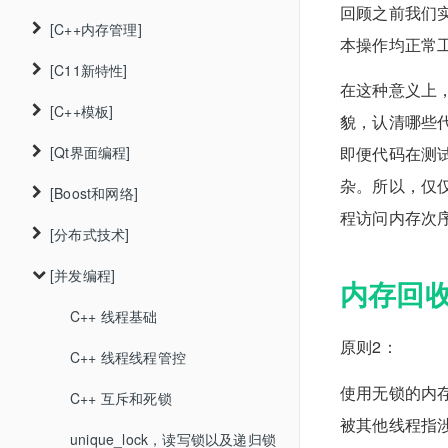
回顾之前我们实现
[C++内存管理]
迭代器
类的作用域
泛型定制
shared_ptr
const用法
本操作均正常
unique_ptr和weak_ptr
[C11新特性]
数组
类的构造函数
迭代器分类
动态内存管理示例
类型推导和别名
在这种意义上
动态数组
[C++模板]
多维数组
类的静态成员
lambda表达式
结构体类型
貌，认清哪些
再谈单例模式
[Qt界面编程]
函数
IO流
模板类的友元和折叠规则
即便代码在测
命名空间
杂。所以，仅
[Boost和网络]
容器类
forward原样转发
环境搭建
string类用法
程访问内存次
[分布式技术]
关联容器
模拟实现vector
创建项目和编译
vscode配置C++以及boost库开发环境
vector类用法
[并发编程]
拷贝构造和单例模式
模板特例化
对话框
windows配置和编译grpc
Docker搭建Linux C++以及boost库开发环境
迭代器用法
内存回
拷贝控制和资源管理
信号和槽
visual studio配置boost库
windows配置和使用grpc
C++ 线程基础
数组知识
原则2：
类的swap操作
模态对话框切换
socket的创建和连接
Linux配置和使用grpc
C++ 线程线程管控
多维数组
使用无锁的内
类的拷贝控制案例
几种封装好的对话框
同步读写接口
C++ 互斥和死锁
常见运算符
被其他线程指
右值引用与移动构造函数
QT QLineEdit介绍
同步读写的服务器和客户端
unique_lock，读写锁以及递归锁
语句和作用域