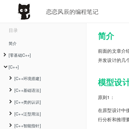
恋恋风辰的编程笔记
目录
简介
简介
前面的文章介
[零基础C++]
并发设计的几
[C++]
变量和输出
[C++环境搭建]
作用域和存储空间
模型设
[C++基础语法]
搭建vscode开发环境
头文件和源文件
原则1：
[C++类的认识]
输入输出流和变量
extern的作用
在原型设计中使用st
[C++泛型用法]
string类
类和对象
引用类型
行分析和推理
[C++智能指针]
vector类
类的访问控制
泛型算法
指针类型