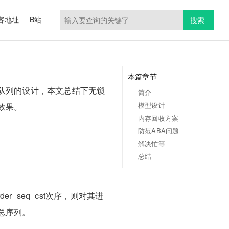
客地址
B站
搜索
本篇章节
队列的设计，本文总结下无锁
简介
模型设计
效果。
内存回收方案
防范ABA问题
解决忙等
总结
order_seq_cst次序，则对其进
总序列。